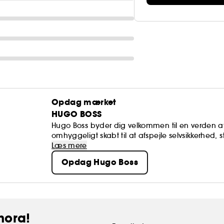
Opdag mærket
HUGO BOSS
Hugo Boss byder dig velkommen til en verden a
omhyggeligt skabt til at afspejle selvsikkerhed, st
elegante, feminine dufte. Hver duft er nøje ko
Læs mere
klassikere som Bottled EdT, den nye Bottled Bey
Opdag Hugo Boss
efterlader et varigt indtryk.
hora!