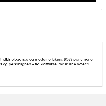
f tidløs elegance og moderne luksus. BOSS-parfumer er
il og personlighed – fra kraftfulde, maskuline noter til
mponeret for at fremhæve bærerens unikke udtryk. Udforsk
ond og favoritten The Scent – dufte, der skaber minder og