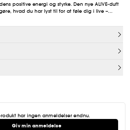
ns positive energi og styrke. Den nye ALIVE-duft
gøre, hvad du har lyst til for at føle dig i live –
ositiv energi og stærk kvindelighed, mens
acetter af rav. En strålende træakkord giver et
ent hænger om flakonens hals som et smykke, og
ns stærke ånd.
produkt har ingen anmeldelser endnu.
Giv min anmeldelse