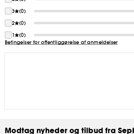
3
(0)
2
(0)
1
(0)
Betingelser for offentliggørelse af anmeldelser
Modtag nyheder og tilbud fra Sep