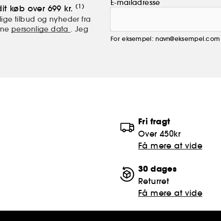
E-mailadresse
(1)
it køb over 699 kr.
ige tilbud og nyheder fra
mine
personlige data
. Jeg
For eksempel: navn@eksempel.com
Fri fragt
Over 450kr
Få mere at vide
30 dages
Returret
Få mere at vide