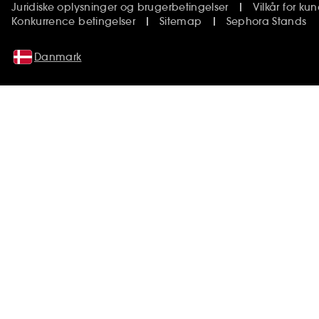
Juridiske oplysninger og brugerbetingelser
Vilkår for k
Konkurrence betingelser
Sitemap
Sephora Stands
Danmark