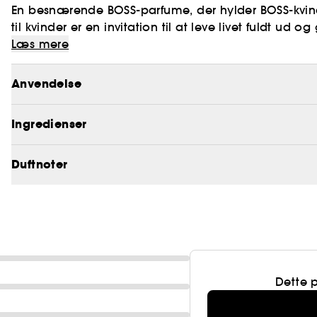
En besnærende BOSS-parfume, der hylder BOSS-kvinde
til kvinder er en invitation til at leve livet fuldt ud og 
ALIVE. Varme noter af friske blomster udstråler en p
Læs mere
lædernoter beriger denne BOSS-duft med kraftfulde f
boost af styrke og selvsikkerhed. Et gyldent ornam
Anvendelse
den klare rubinrøde lak afspejler BOSS ALIVE-kvinde
Ingredienser
Duftnoter
Dette 