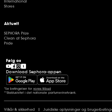
International
Stores
Aktuelt
SEPHORA Prize
Clean at Sephora
Pride
Følg os
Download Sephora-appen
*Se betingelser for
vores tilbud
Yderligere bemærkninger
**Eksklusivitet i det nationale parfumerinetværk.
Vilkår & sikkerhed
Juridiske oplysninger og brugerbeting