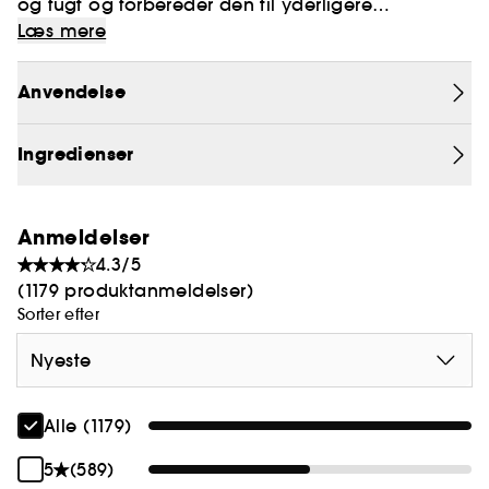
og fugt og forbereder den til yderligere
hudplejerutine.
Læs mere
Huden efterlades glattere, afbalanceret og med
Anvendelse
mere glød
Ingredienser
Anmeldelser
4.3/5
(1179 produktanmeldelser)
Sorter efter
Nyeste
Alle (1179)
5
(589)