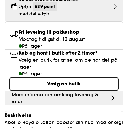
Falske øjenvipper
Blyantspidsere
Clean hudpleje
BB- & CC-cream
Rødme
Parfumer under 400 kr.
High-Performance Hårpleje
639 point
Optjen
Powdery
Krølle & Bølgedefinition
Personal Care
Se alt
Makeup-trends
Hovedbundsscrub
med dette køb
Neglefil & negleklippere
Clean parfume
Paletter
Dækning
Fragrance Layering
Hair Styling
Water
Hydrering
Best Skin Ever Shade Finder
Skincare meets Makeup
Se alt
Blotting Paper
Clean hårpleje
Porer
Sæsonens dufte
Haircare Guide
Fri levering til pakkeshop
Musk
Solbeskyttelse
Cream Lip Stain Shade Finder
Skin Longevity
Make it last
Modtag tidligst d. 10 august
Parfume Highlights
Hårpleje under 250 kr
Glatning
På lager
Self-Care Moment
Skincare meets Makeup
Køb og hent i butik efter 2 timer*
Dufte fortæller historier
Haircare Finder
Farvet hår
Affordable Skincare
Vælg en butik for at se, om de har det på
Makeup Routine
lager
Wonder Treatment
Do you speak Skincare
På lager
Find your favourite finish
Vælg en butik
Dear skin, I love you
Instant Lip Love
Mere information omkring levering &
Feel good makeup
retur
Beskrivelse
Abeille Royale Lotion booster din hud med energi