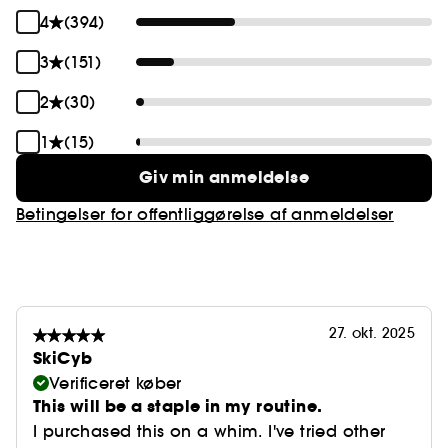
4
(394)
3
(151)
2
(30)
1
(15)
Giv min anmeldelse
Betingelser for offentliggørelse af anmeldelser
27. okt. 2025
SkiCyb
Verificeret køber
This will be a staple in my routine.
I purchased this on a whim. I've tried other