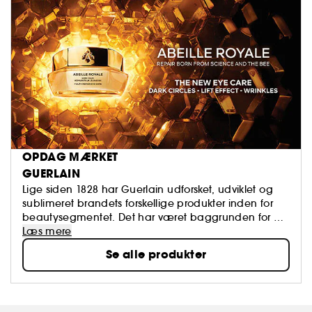
OPDAG MÆRKET
GUERLAIN
Lige siden 1828 har Guerlain udforsket, udviklet og
sublimeret brandets forskellige produkter inden for
beautysegmentet. Det har været baggrunden for en
række legendariske produkter, hvor Guerlains
Læs mere
ekspertviden er blevet mikset med kulturelle
Se alle produkter
kendetegn. Dag efter dag er Guerlain med til at
gøre kvinden endnu smukkere via løftet om at levere
produkter, der stråler af munterhed og skønhed.
Omdrejningspunktet er Guerlains hovedkontor på