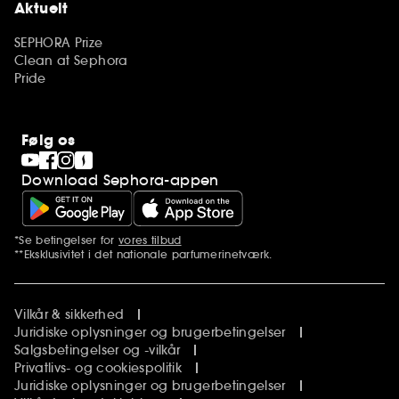
Aktuelt
SEPHORA Prize
Clean at Sephora
Pride
Følg os
Download Sephora-appen
*Se betingelser for
vores tilbud
Yderligere bemærkninger
**Eksklusivitet i det nationale parfumerinetværk.
Vilkår & sikkerhed
Juridiske oplysninger og brugerbetingelser
Salgsbetingelser og -vilkår
Privatlivs- og cookiespolitik
Juridiske oplysninger og brugerbetingelser