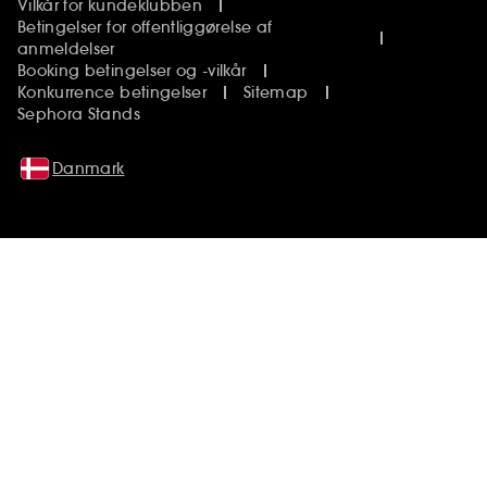
Vilkår for kundeklubben
Betingelser for offentliggørelse af
anmeldelser
Booking betingelser og -vilkår
Konkurrence betingelser
Sitemap
Sephora Stands
Danmark