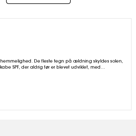
shemmelighed. De fleste tegn på ældning skyldes solen,
skabe SPF, der aldrig før er blevet udviklet, med
kønhedsrutine. Udforsk vores unikke muligheder og
pdag en SPF, som du virkelig vil elske at bruge. Hver. Dag.
r. Dermatologisk testet.