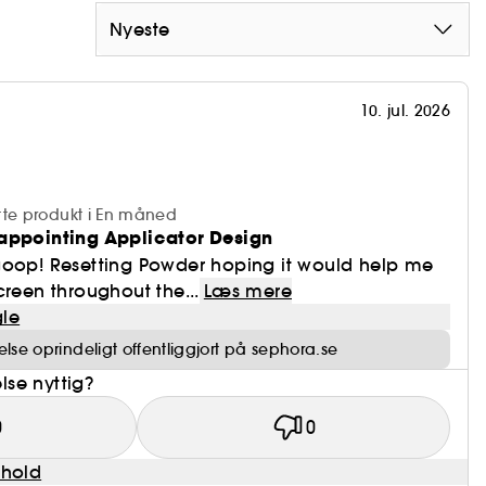
twist-lock.
Nyeste
urlig oprindelse.
10. jul. 2026
tte produkt i En måned
appointing Applicator Design
goop! Resetting Powder hoping it would help me
creen throughout the...
Læs mere
le
se oprindeligt offentliggjort på sephora.se
se nyttig?
0
0
dhold