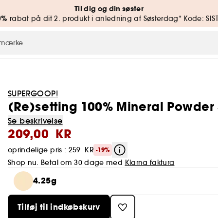
Til dig og din søster
0%
rabat på dit 2. produkt i anledning af Søsterdag* Kode: SIS
SUPERGOOP!
(Re)setting 100% Mineral Powder
Se beskrivelse
209,00 KR
oprindelige pris : 259 KR
-19%
Shop nu. Betal om 30 dage med
Klarna faktura
4.25g
Tilføj til indkøbskurv