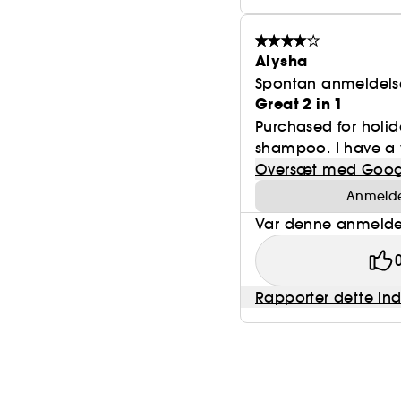
Alysha
Spontan anmeldels
Great 2 in 1
Purchased for holid
shampoo. I have a ve
Oversæt med Goog
Anmeldel
Var denne anmeldel
Rapporter dette in