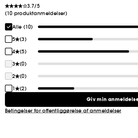
3.7/5
(10 produktanmeldelser)
Alle (10)
5
(3)
4
(5)
3
(0)
2
(0)
1
(2)
Giv min anmeldels
Betingelser for offentliggørelse af anmeldelser