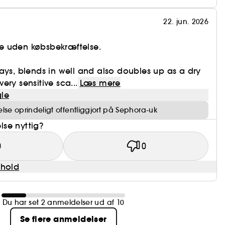
22. jun. 2026
e uden købsbekræftelse.
ays, blends in well and also doubles up as a dry
ry sensitive sca...
Læs mere
le
se oprindeligt offentliggjort på Sephora-uk
se nyttig?
0
0
dhold
Du har set 2 anmeldelser ud af 10
Se flere anmeldelser