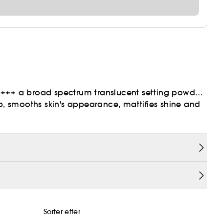
A+++ a broad spectrum translucent setting powder
up, smooths skin's appearance, mattifies shine and
twist-lock.
.
+++ er en bredspektret, gennemsigtig setting
 udglatter hudens udseende, matterer glans og let
Sorter efter