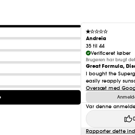
- Indbygget børste med superbløde børster og rodfri 
- Komponent til at kontrollere pudderstrømmen.
Vegan :
- Effektiv, feel-good & dermatologisk testet formel.
Produkter fremstillet med ingredienser af nat
- Glutenfri & vegansk.
- Til normal, tør, kombineret, sensitiv & fedtet hud.
Andreia
35 til 44
Verificeret køber
Brugeren har brugt de
Great Formula, Dis
I bought the Super
easily reapply suns
Oversæt med Goog
e
Anmeldel
Var denne anmeldel
Rapporter dette in