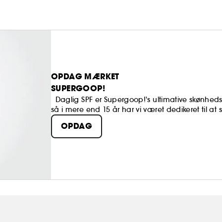
OPDAG MÆRKET
SUPERGOOP!
Daglig SPF er Supergoop!'s ultimative skønhed
så i mere end 15 år har vi været dedikeret til at 
gennemtænkte ingredienser, der forbedrer din s
OPDAG
løsninger til alle hudproblemer og livsstile, og o
Gennemtænkte ingredienser. Behagelige teksture