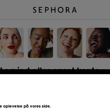
Log ind eller opret konto
E-mailadresse
e oplevelse på vores side.