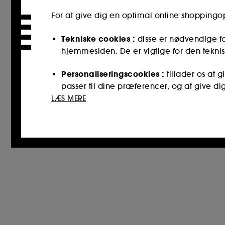
For at give dig en optimal online shopping
Tekniske cookies :
disse er nødvendige fo
hjemmesiden. De er vigtige for den teknis
Personaliseringscookies :
tillader os at 
passer til dine præferencer, og at give di
LÆS MERE
Cookies til sociale medier og reklamer :
reklamer, herunder på tredjepartswebstede
interaktionshistorik.
Statistiske cookies :
de gør det muligt fo
for at forbedre dets ydeevne.
Cookies til sikring af onlinebetalinger :
d
Bortset fra tekniske cookies kræver deponeri
placeringen af ​​disse cookies ved hjælp af kn