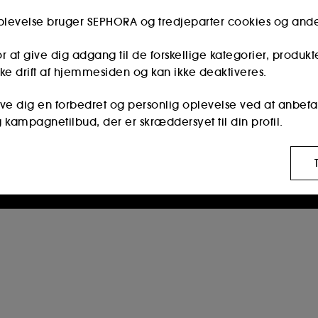
Er du medlem af Sephora Kundeklub?
Indtast den samme e-mailadresse, som du brugte,
oplevelse bruger SEPHORA og tredjeparter cookies og and
da du registrerede dig i butikken.
r at give dig adgang til de forskellige kategorier, produkt
ke drift af hjemmesiden og kan ikke deaktiveres.
Fortsæt
give dig en forbedret og personlig oplevelse ved at anbefa
g kampagnetilbud, der er skræddersyet til din profil.
Oprettelsen af en Sephora-konto er begrænset til personer i
alderen 16 år og derover.
disse cookies bruges til at vise dig indhold, der kan være
r og sociale medieplatforme, baseret på de sider, du har
r os at udarbejde statistikker over antallet af besøgende
e gør det muligt for os at forhindre betalingssvig og identi
ng og behandling af disse oplysninger din tilladelse. Du 
appen "tilpas mine valg" nedenfor eller beslutte at "accepte