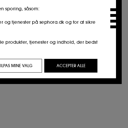
en sporing, såsom:
er og tjenester på sephora.dk og for at sikre
le produkter, tjenester og indhold, der bedst
 af interesse for dig, gennem personlige
TILPAS MINE VALG
ACCEPTER ALLE
 besøgt, din browserhistorik og din
 på vores hjemmeisde og deres browservaner
tetstyveri.
kan tilpasse dine valg vedrørende
re alle" eller "afvise alle". Du kan til