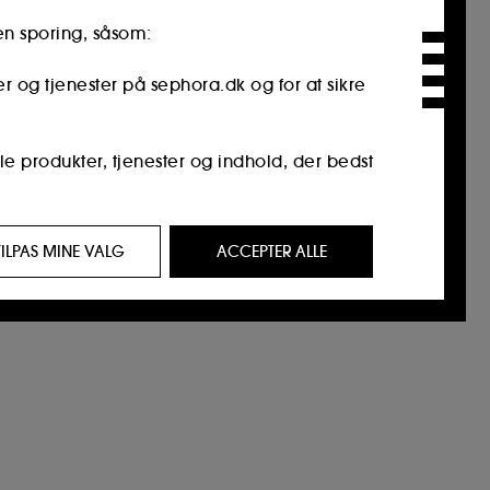
en sporing, såsom:
er og tjenester på sephora.dk og for at sikre
le produkter, tjenester og indhold, der bedst
 af interesse for dig, gennem personlige
TILPAS MINE VALG
ACCEPTER ALLE
 besøgt, din browserhistorik og din
 på vores hjemmeisde og deres browservaner
tetstyveri.
kan tilpasse dine valg vedrørende
re alle" eller "afvise alle". Du kan til