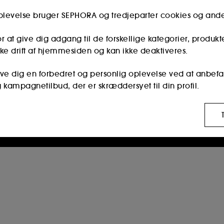
Er du medlem af Sephora Kundeklub?
Indtast den samme e-mailadresse, som du brugte,
oplevelse bruger SEPHORA og tredjeparter cookies og and
da du registrerede dig i butikken.
r at give dig adgang til de forskellige kategorier, produkt
ke drift af hjemmesiden og kan ikke deaktiveres.
Fortsæt
give dig en forbedret og personlig oplevelse ved at anbefa
g kampagnetilbud, der er skræddersyet til din profil.
Oprettelsen af en Sephora-konto er begrænset til personer i
alderen 16 år og derover.
disse cookies bruges til at vise dig indhold, der kan være
r og sociale medieplatforme, baseret på de sider, du har
r os at udarbejde statistikker over antallet af besøgende
e gør det muligt for os at forhindre betalingssvig og identi
ng og behandling af disse oplysninger din tilladelse. Du 
appen "tilpas mine valg" nedenfor eller beslutte at "accepte