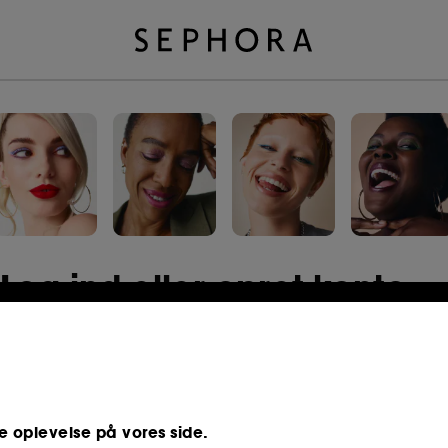
Log ind eller opret konto
E-mailadresse
e oplevelse på vores side.