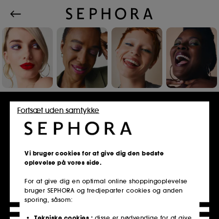
Log ind eller opret konto
Fortsæt uden samtykke
E-mailadresse
Vi bruger cookies for at give dig den bedste
oplevelse på vores side.
For at give dig en optimal online shoppingoplevelse
bruger SEPHORA og tredjeparter cookies og anden
Er du medlem af Sephora Kundeklub?
sporing, såsom:
Indtast den samme e-mailadresse, som du
brugte, da du registrerede dig i butikken.
Tekniske cookies :
disse er nødvendige for at give