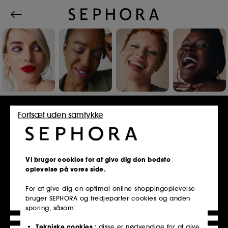
Log ind eller opret konto
Fortsæt uden samtykke
E-mailadresse
Vi bruger cookies for at give dig den bedste
oplevelse på vores side.
For at give dig en optimal online shoppingoplevelse
bruger SEPHORA og tredjeparter cookies og anden
Er du medlem af Sephora Kundeklub?
sporing, såsom:
Indtast den samme e-mailadresse, som du
brugte, da du registrerede dig i butikken.
Tekniske cookies :
disse er nødvendige for at give