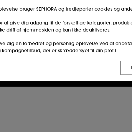
Er du medlem af Sephora Kundeklub?
Indtast den samme e-mailadresse, som du brugte,
oplevelse bruger SEPHORA og tredjeparter cookies og and
da du registrerede dig i butikken.
r at give dig adgang til de forskellige kategorier, produkt
ke drift af hjemmesiden og kan ikke deaktiveres.
Fortsæt
give dig en forbedret og personlig oplevelse ved at anbefa
g kampagnetilbud, der er skræddersyet til din profil.
Oprettelsen af en Sephora-konto er begrænset til personer i
alderen 16 år og derover.
disse cookies bruges til at vise dig indhold, der kan være
r og sociale medieplatforme, baseret på de sider, du har
r os at udarbejde statistikker over antallet af besøgende
e gør det muligt for os at forhindre betalingssvig og identi
ng og behandling af disse oplysninger din tilladelse. Du 
appen "tilpas mine valg" nedenfor eller beslutte at "accepte