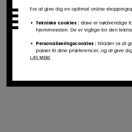
For at give dig en optimal online shopping
Tekniske cookies :
disse er nødvendige fo
hjemmesiden. De er vigtige for den teknis
Personaliseringscookies :
tillader os at 
passer til dine præferencer, og at give di
LÆS MERE
Cookies til sociale medier og reklamer :
reklamer, herunder på tredjepartswebstede
interaktionshistorik.
Statistiske cookies :
de gør det muligt fo
for at forbedre dets ydeevne.
Cookies til sikring af onlinebetalinger :
d
Bortset fra tekniske cookies kræver deponeri
placeringen af ​​disse cookies ved hjælp af kn