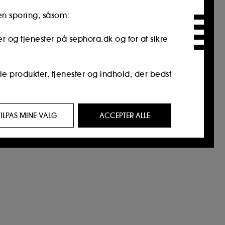
en sporing, såsom:
er og tjenester på sephora.dk og for at sikre
le produkter, tjenester og indhold, der bedst
 af interesse for dig, gennem personlige
TILPAS MINE VALG
ACCEPTER ALLE
 besøgt, din browserhistorik og din
 på vores hjemmeisde og deres browservaner
tetstyveri.
kan tilpasse dine valg vedrørende
re alle" eller "afvise alle". Du kan til