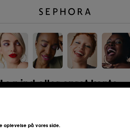
Log ind eller opret konto
E-mailadresse
e oplevelse på vores side.