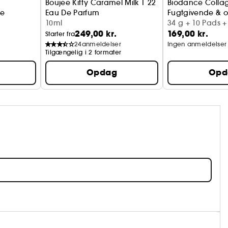
Boujee Kitty Caramel Milk | 22
Biodance Collage
ie
Eau De Parfum
Fugtgivende & 
10ml
34 g + 10 Pads +
249,00 kr.
169,00 kr.
+ 20 ml
Starter fra
24
anmeldelser
Ingen anmeldelser
Tilgængelig i 2 formater
Opdag
Opd