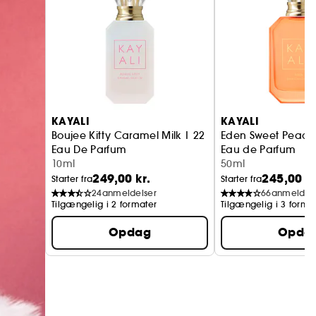
KAYALI
KAYALI
Boujee Kitty Caramel Milk | 22
Eden Sweet Peach
Eau De Parfum
Eau de Parfum
10ml
50ml
249,00 kr.
245,00 kr
Starter fra
Starter fra
24
anmeldelser
66
anmeldels
Tilgængelig i 2 formater
Tilgængelig i 3 forma
Opdag
Opda