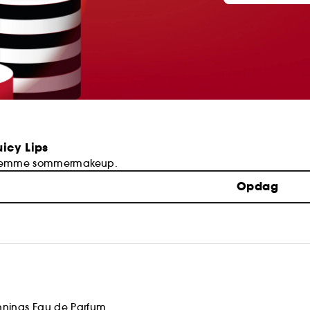
uicy Lips
 nemme sommermakeup.
Opdag
nnings Eau de Parfum