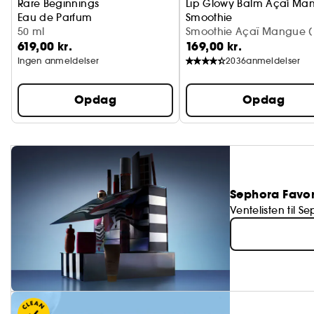
Rare Beginnings
Lip Glowy Balm Açaí Ma
Eau de Parfum
Smoothie
50 ml
Fugtgivende og glansg
Smoothie Açaï Mangue (
619,00 kr.
169,00 kr.
Ingen anmeldelser
2036
anmeldelser
Opdag
Opdag
Sephora Favor
Ventelisten til 