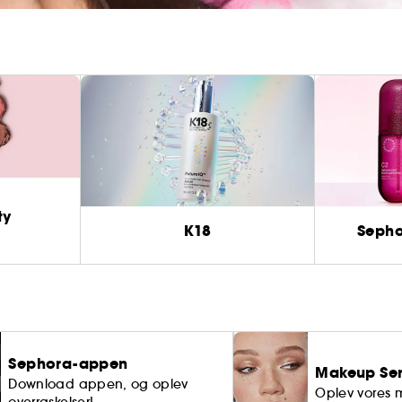
ty
K18
Sepho
Sephora-appen
Makeup Ser
Download appen, og oplev
Oplev vores 
overraskelser!