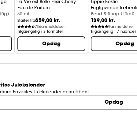
ngo
La Vie est Belle Elixir Cherry
Lippie Bestie
Eau de Parfum
Fugtgivende læbeol
ivende læbebalm
10g)
30 ml
Bend & Snap (10ml)
659,00 kr.
139,00 kr.
Starter fra
736
anmeldelser
9
anmeldelser
Tilgængelig i 3 formater
Tilgængelig i 7 nuancer
Opdag
Opdag
ites Julekalender
Sephora Favorites Julekalender er nu åben!
Opdag