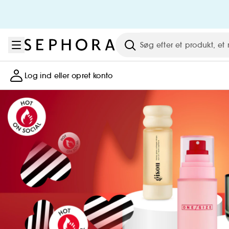
Gå til menu
Gå til hovedindhold
Gå til sidefod
Søg efter et produkt
Log ind eller opret konto