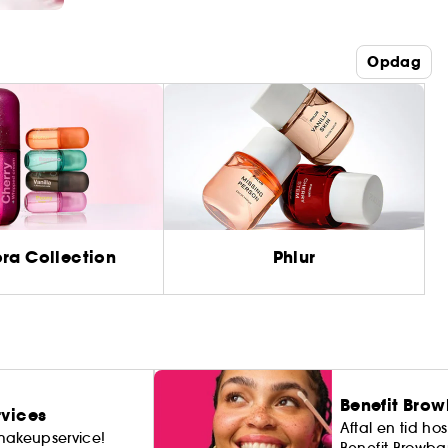
Opdag
ra Collection
Phlur
Benefit Brow
vices
Aftal en tid hos
makeupservice!
Benefit Browba