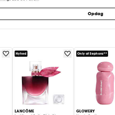
Opdag
Nyhed
Only at Sephora**
LANCÔME
GLOWERY