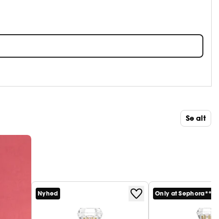
Se alt
Nyhed
Only at Sephora**